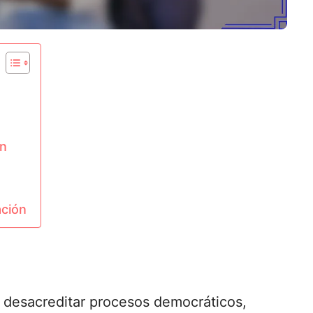
ón
ación
 desacreditar procesos democráticos,