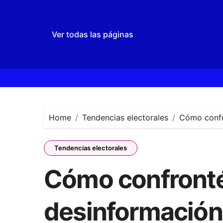
Ver todas las páginas
Skip
to
content
Home
Tendencias electorales
Cómo confro
Tendencias electorales
Cómo confronté
desinformación 