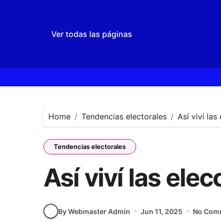
Ver todas las páginas
Skip
to
content
Home
Tendencias electorales
Así viví la
Tendencias electorales
Así viví las el
By Webmaster Admin
Jun 11, 2025
No Com