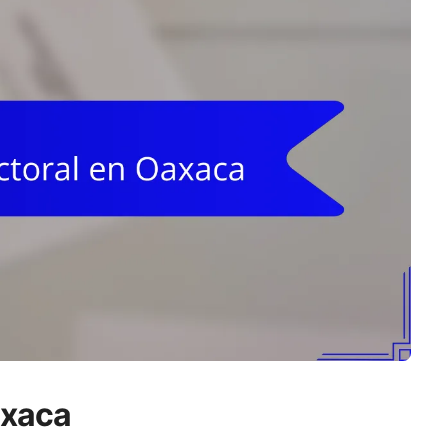
axaca